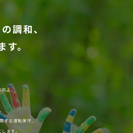
との調和、
ます。
、
の向上、
、
関する運転保守、
にします。