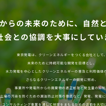
からの未来のために、
自然
社会との
協調を大事にしてい
東京発電は、クリーンエネルギーをつくる会社として
未来のために持続可能な開発を目標とし、
水力発電を中心としたクリーンエネルギーの
普及と利用価値
さらなるクリーンエネルギーの開発に努め、
事業所や発電所からの廃棄物の適正処理と
発生量の抑制
や土壌の汚染を防ぐための
漏油防止対策の徹底など、
発電、発電に
コンサルティング事業を通して
地球をまもるための活動を大切