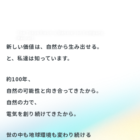
The Tokyo Electric Generation Company
自然と生きる 自然を生かす
Recruit
新しい価値は、自然から生み出せる。
と、私達は知っています。
約100年、
自然の可能性と向き合ってきたから。
自然の力で、
電気を創り続けてきたから。
世の中も地球環境も変わり続ける