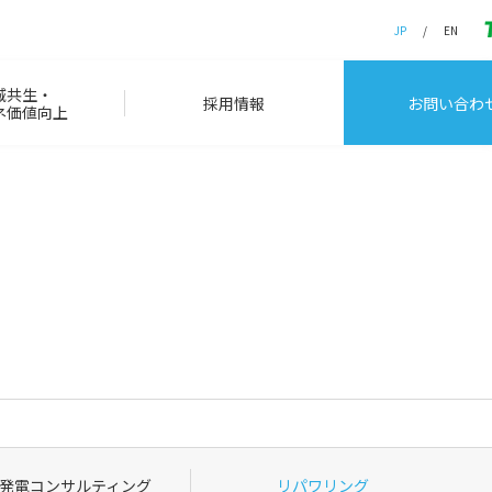
JP
EN
域共生・
採用情報
お問い合わ
ネ価値向上
発電コンサルティング
リパワリング