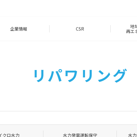
地
企業情報
CSR
再エ
リパワリング
イクロ水力
水力発電運転保守
水力