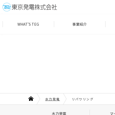
WHAT'S TEG
事業紹介
水力発電
リパワリング
水力発電
マ