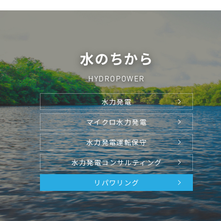
水のちから
HYDROPOWER
水力発電
マイクロ水力発電
水力発電運転保守
水力発電コンサルティング
リパワリング