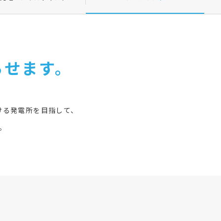
らせます。
ける発電所を目指して、
。