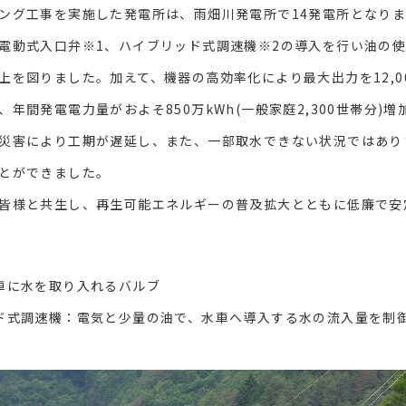
グ工事を実施した発電所は、雨畑川発電所で14発電所となりま
動式入口弁※1、ハイブリッド式調速機※2の導入を行い油の使
上を図りました。加えて、機器の高効率化により最大出力を12,000
年間発電電力量がおよそ850万kWh(一般家庭2,300世帯分)増
災害により工期が遅延し、また、一部取水できない状況ではあり
とができました。
皆様と共生し、再生可能エネルギーの普及拡大とともに低廉で安
車に水を取り入れるバルブ
ド式調速機：電気と少量の油で、水車へ導入する水の流入量を制