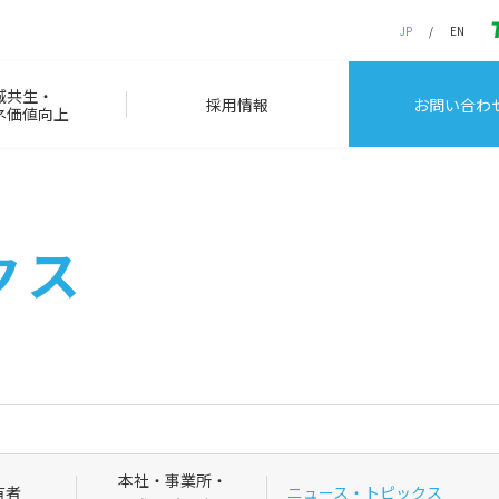
JP
EN
域共生・
採用情報
お問い合わ
ネ価値向上
クス
本社・事業所・
有者
ニュース・トピックス