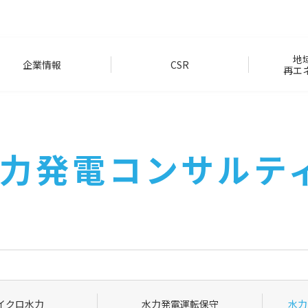
地
企業情報
CSR
再エ
力発電コンサルテ
グ
イクロ水力
水力発電運転保守
水力